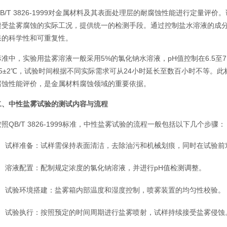
QB/T 3826-1999对金属材料及其表面处理层的耐腐蚀性能进行定量
遭受盐雾腐蚀的实际工况，提供统一的检测手段。通过控制盐水溶液的成
果的科学性和可重复性。
标准中，实验用盐雾溶液一般采用5%的氯化钠水溶液，pH值控制在6.5至
35±2℃，试验时间根据不同实际需求可从24小时延长至数百小时不等。
腐蚀性能评价，是金属材料腐蚀领域的重要依据。
二、中性盐雾试验的测试内容与流程
按照QB/T 3826-1999标准，中性盐雾试验的流程一般包括以下几个步骤：
试样准备：试样需保持表面清洁，去除油污和机械划痕，同时在试验前
溶液配置：配制规定浓度的氯化钠溶液，并进行pH值检测调整。
试验环境搭建：盐雾箱内部温度和湿度控制，喷雾装置的均匀性校验。
试验执行：按照预定的时间周期进行盐雾喷射，试样持续接受盐雾侵蚀