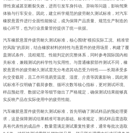
弹性衰减甚至断裂失效，进而引发车身抖动、异响等问题，影响驾乘
体验与行车安全。因此，建立科学规范的疲劳耐久测试标准，对汽车
橡胶悬置件进行全面性能验证，成为保障产品质量、规范生产制造的
核心环节，也为行业质量管控提供了统一依据。
汽车橡胶悬置件疲劳耐久测试标准，核心围绕“模拟实际工况、精准管
控风险”的原则，结合橡胶材料的特性与悬置件的使用场景，构建了覆
盖测试条件、流程规范、性能判定的完整体系，同时参考国际国内相
关标准，兼顾测试的科学性与实用性。与普通橡胶部件测试不同，橡
胶悬置件的疲劳耐久测试需充分考虑其动态受力特性——长期承受多
向交变载荷，且工作环境易受温度、湿度、介质等因素影响，因此测
试标准不仅明确了载荷参数、循环次数等核心指标，更对测试环境、
样品预处理、数据记录等细节做出了严格规定，确保测试结果能够真
实反映产品在实际使用中的疲劳性能。
汽车橡胶悬置件疲劳耐久测试标准，首先明确了测试样品的预处理要
求，这是保障测试结果精准可靠的基础。标准规定，测试样品需选取
具有代表性的成品件，数量需满足测试重复性要求，通常每批次选取