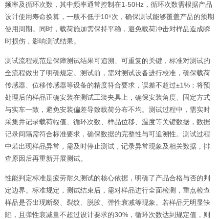
频率及循环次数，其中频率通常控制在1-50Hz，循环次数需根据产品
设计使用寿命换算，一般不低于10⁶次，确保测试能够覆盖产品的预期
使用周期。同时，载荷施加需保持平稳，避免载荷冲击对样品造成瞬
时损伤，影响测试结果。
测试流程规范是保障测试结果可追溯、可重复的关键，标准对测试的
全流程做出了明确规定。测试前，需对测试设备进行校准，确保载荷
传感器、位移传感器等设备的精度符合要求，误差不超过±1%；将预
处理后的样品正确安装在测试工装夹具上，确保安装角度、固定方式
与实车一致，避免安装偏差导致载荷分布不均。测试过程中，需实时
采集并记录载荷幅值、循环次数、样品位移、温度等关键数据，数据
记录间隔需符合标准要求，确保数据的完整性与可追溯性。测试过程
中若出现样品异常，需及时停止测试，记录异常现象及相关数据，排
查原因后再重新开展测试。
性能判定标准是疲劳耐久测试的核心依据，明确了产品合格与否的判
定边界。标准规定，测试结束后，需对样品进行全面检测，重点检查
样品是否出现断裂、裂纹、脱胶、弹性衰减等现象。若样品无明显缺
陷，且弹性衰减量不超过设计要求的30%，循环次数达到规定值，则