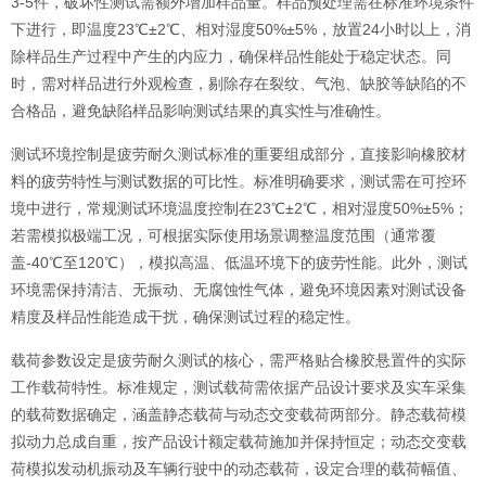
3-5件，破坏性测试需额外增加样品量。样品预处理需在标准环境条件
下进行，即温度23℃±2℃、相对湿度50%±5%，放置24小时以上，消
除样品生产过程中产生的内应力，确保样品性能处于稳定状态。同
时，需对样品进行外观检查，剔除存在裂纹、气泡、缺胶等缺陷的不
合格品，避免缺陷样品影响测试结果的真实性与准确性。
测试环境控制是疲劳耐久测试标准的重要组成部分，直接影响橡胶材
料的疲劳特性与测试数据的可比性。标准明确要求，测试需在可控环
境中进行，常规测试环境温度控制在23℃±2℃，相对湿度50%±5%；
若需模拟极端工况，可根据实际使用场景调整温度范围（通常覆
盖-40℃至120℃），模拟高温、低温环境下的疲劳性能。此外，测试
环境需保持清洁、无振动、无腐蚀性气体，避免环境因素对测试设备
精度及样品性能造成干扰，确保测试过程的稳定性。
载荷参数设定是疲劳耐久测试的核心，需严格贴合橡胶悬置件的实际
工作载荷特性。标准规定，测试载荷需依据产品设计要求及实车采集
的载荷数据确定，涵盖静态载荷与动态交变载荷两部分。静态载荷模
拟动力总成自重，按产品设计额定载荷施加并保持恒定；动态交变载
荷模拟发动机振动及车辆行驶中的动态载荷，设定合理的载荷幅值、