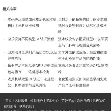
相关推荐
堆码静压测试如何核定包装堆叠
尘封之下的精密防线：论沙尘测
极限？讯科标准检测
试对设备密封设计优劣的终极检
验
游乐设施不同类型CE认证流程
流水线设备多配置机型CE认证要
点与讯科标准检测合规策略
卫浴洁具全系列产品欧盟CE认证
力学冲击的试炼场：跌落测试如
完整流程
何全面验证产品的结构性能
乐器产品不同品类CE认证申请规
充电桩设备多功率等级CE认证流
范与指令——讯科标准检测
程
农用机械欧盟CE认证：法规框
老化通电测试如何筛选早期失效
架、机型要求与合规路径
产品？讯科标准检测
|
首页
|
认证服务
|
检测服务
|
资源中心
|
荣誉资质
|
新闻动态
|
走进我们
|
在线服务
|
联系我们
|