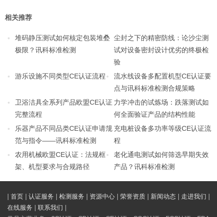
相关推荐
堆码静压测试如何核定包装堆叠
尘封之下的精密防线：论沙尘测
极限？讯科标准检测
试对设备密封设计优劣的终极检
验
游乐设施不同类型CE认证流程
流水线设备多配置机型CE认证要
点与讯科标准检测合规策略
卫浴洁具全系列产品欧盟CE认证
力学冲击的试炼场：跌落测试如
完整流程
何全面验证产品的结构性能
乐器产品不同品类CE认证申请规
充电桩设备多功率等级CE认证流
范与指令——讯科标准检测
程
农用机械欧盟CE认证：法规框
老化通电测试如何筛选早期失效
架、机型要求与合规路径
产品？讯科标准检测
|
首页
|
认证服务
|
检测服务
|
资源中心
|
荣誉资质
|
新闻动态
|
走进我们
|
在线服务
|
联系我们
|