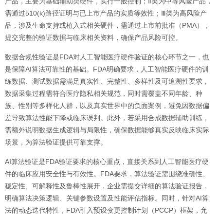
产品，主要为基础辅助类硬件，实行一般控制；Ⅱ类为中等风险产品，
需通过510(k)路径证明与已上市产品的实质等效性；Ⅲ类为高风险产
品，涉及生命支持或植入式相关硬件，需通过上市前批准（PMA），
提交完整的验证数据与临床相关资料，确保产品风险可控。
数据合规性验证是FDA对人工智能医疗硬件验证的核心环节之一，也
是保障AI算法可靠性的基础。FDA明确要求，人工智能医疗硬件的训
练数据、测试数据需满足真实性、完整性、多样性及可追溯性要求，
数据采集过程需符合医疗隐私相关规范，同时需覆盖不同年龄、种
族、性别等多样化人群，以及真实世界中的负面案例，避免因数据偏
差导致算法性能下降或临床误判。此外，若采用合成数据辅助训练，
需额外说明数据生成逻辑与局限性，确保数据能够真实反映临床实际
场景，为算法验证提供可靠支撑。
AI算法验证是FDA验证要求的核心重点，直接关系到人工智能医疗硬
件的临床应用安全性与有效性。FDA要求，算法验证需围绕准确性、
稳定性、可解释性及鲁棒性展开，企业需提交详细的算法验证报告，
明确算法决策逻辑、关键参数设置及性能评估指标。同时，针对AI算
法的动态迭代特性，FDA引入预设变更控制计划（PCCP）框架，允