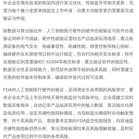
许企业在预先批准的框架内进行算法优化、性能提升等相关更新，无
需为每个微小变更单独提交上市申请，但重大功能变更仍需重新完成
验证与申报。
除数据与算法验证外，人工智能医疗硬件的硬件性能验证与软件合规
验证同样不可或缺。硬件性能验证需结合产品临床应用场景，重点检
测设备的电气安全、电磁兼容性、机械性能、精度控制等核心指标，
确保硬件在长期使用过程中运行稳定，符合FDA相关安全标准；软件
合规验证则需遵循IEC 62304等相关标准，重点验证软件的稳定性、
数据安全性及容错能力，防范软件故障导致的临床风险，同时需建立
完善的软件版本控制体系，确保软件迭代过程可追溯。
FDA对人工智能医疗硬件的验证，还强调全生命周期的风险管控，要
求企业在产品上市后持续开展性能监控与风险评估。企业需建立实时
数据采集模块，自动记录产品临床应用中的输入数据、算法输出结果
及临床结局，设定关键性能指标阈值，当指标超出阈值时自动触发预
警。对于高风险产品，需按要求定期向FDA提交性能报告，内容涵盖
关键性能指标趋势分析、算法漂移检测结果及风险缓解措施，及时应
对产品使用过程中出现的各类风险。