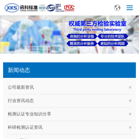
新闻动态
公司最新资讯
行业资讯动态
检测认证专业知识分享
科研检测认证资讯