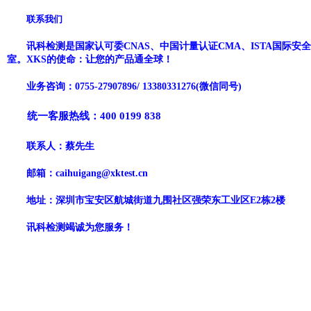
联系我们
讯科检测
是国家
认可委
CNAS、中国计量认证CMA、
ISTA国际安
室。
XKS
的使命：让您的产品通全球！
业务咨询：
0755-
27907896
/
13380331276
(微信同号)
统一客服热线：
400 0199 838
联系人：
蔡先生
邮箱：
caihuigang
@
xktest
.c
n
地址：深圳市宝安区
航城街道九围社区强荣东工业区
E2栋2楼
讯科
检测竭诚为您服务！