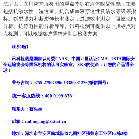
法
所以，医用防护服检测的重点指标在液体阻隔性能，主要
包括抗渗水性、湿透量、抗合成血液穿透性及沾水等级等指
标。断裂强力和断裂伸长率测定，过滤效率测定，阻燃性能
分析、抗静电性能分析等等。讯科检测可提供以上指标点对
点检测，可以根据客户需求来制定检测方案。
联系我们
讯科检测
是国家
认可委
CNAS、中国计量认证CMA、
ISTA国际安
全运输协会
等国际机构的认可实验室。
XKS
的使命：让您的产品通全
球！
业务咨询：
0755-
27907896
/
13380331276
(微信同号)
统一客服热线：
400 0199 838
联系人：
蔡先生
邮箱：
caihuigang
@
xktest
.c
n
地址：深圳市宝安区
航城街道九围社区强荣东工业区
E2栋2楼