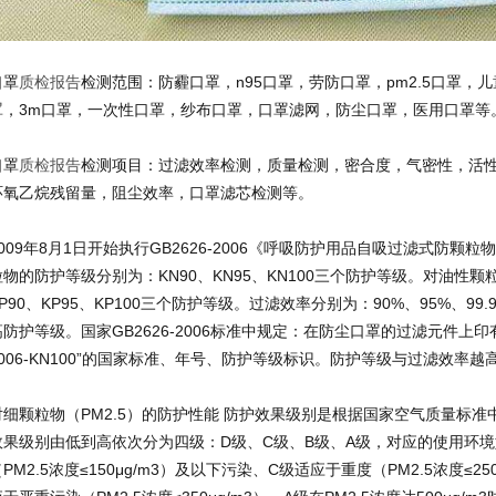
口罩
质检报告
检测范围：防霾口罩，n95口罩，劳防口罩，pm2.5口罩，
罩，3m口罩，一次性口罩，纱布口罩，口罩滤网，防尘口罩，医用口罩等
口罩
质检报告
检测项目：过滤效率检测，质量检测，密合度，气密性，活
环氧乙烷残留量，阻尘效率，口罩滤芯检测等。
2009年8月1日开始执行GB2626-2006《呼吸防护用品自吸过滤式防颗
粒物的防护等级分别为：KN90、KN95、KN100三个防护等级。对油性
P90、KP95、KP100三个防护等级。过滤效率分别为：90%、95%、99.9
高防护等级。国家GB2626-2006标准中规定：在防尘口罩的过滤元件上印有
2006-KN100”的国家标准、年号、防护等级标识。防护等级与过滤效率
对细颗粒物（PM2.5）的防护性能 防护效果级别是根据国家空气质量标
效果级别由低到高依次分为四级：D级、C级、B级、A级，对应的使用环境
PM2.5浓度≤150μg/m3）及以下污染、C级适应于重度（PM2.5浓度≤2