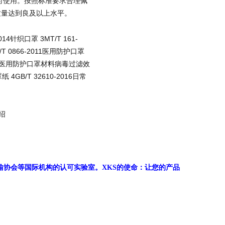
/m3时使用。按照标准要求合理佩
气质量达到良及以上水平。
14针织口罩 3MT/T 161-
T 0866-2011医用防护口罩
-2016医用防护口罩材料病毒过滤效
 4GB/T 32610-2016日常
介绍
输协会
等国际机构的认可实验室。
XKS
的使命：让您的产品