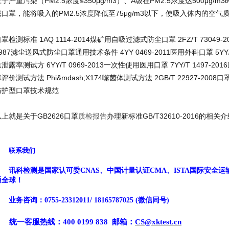
应于严重污染（PM2.5浓度≤350μg/m3）、A级在PM2.5浓度达500μg
戴口罩，能将吸入的PM2.5浓度降低至75μg/m3以下，使吸入体内的空
罩检测标准 1AQ 1114-2014煤矿用自吸过滤式防尘口罩 2FZ/T 73049-20
987滤尘送风式防尘口罩通用技术条件 4YY 0469-2011医用外科口罩 5YY/
泄露率测试方 6YY/T 0969-2013一次性使用医用口罩 7YY/T 1497
评价测试方法 Phi&mdash;X174噬菌体测试方法 2GB/T 22927-2008口罩纸
防护型口罩技术规范
以上就是关于GB2626口罩
质检报告
办理新标准GB/T32610-2016的相关
联系我们
讯科检测
是国家
认可委
CNAS、中国计量认证CMA、
ISTA国际安全运
通全球！
业务咨询：
0755-
23312011
/
18165787025
(微信同号)
统一客服热线：
400 0199 838
邮箱：
CS@xktest.cn