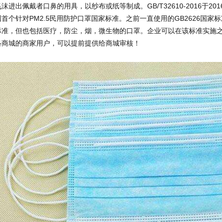
飞沫进出佩戴者口鼻的用具，以纱布或纸等制成。GB/T32610-2016于20
国首个针对PM2.5民用防护口罩国家标准。之前一直使用的GB2626国
标准，但也包括医疗，防尘，烟，微生物的口罩。企业可以在该标准实施
络商城的商家用户，可以提前提供给商城审核！