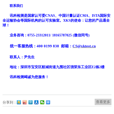
联系我们
讯科检测
是国家
认可委
CNAS、中国计量认证CMA、
ISTA国际安
全运输协会
等国际机构的认可实验室。
XKS
的使命：让您的产品通全
球！
业务咨询：
0755-
23312011
/
18165787025
(微信同号)
统一客服热线：
400 0199 838
邮箱：
CS@xktest.cn
联系人：
尹先生
地址：深圳市宝安区
航城街道九围社区强荣东工业区
E2栋2楼
讯科
检测竭诚为您服务！
查看更多
分享到：