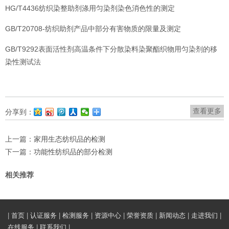
HG/T4436纺织染整助剂涤用匀染剂染色消色性的测定
GB/T20708-纺织助剂产品中部分有害物质的限量及测定
GB/T9292表面活性剂高温条件下分散染料染聚酯织物用匀染剂的移
染性测试法
查看更多
分享到：
上一篇：
家用生态纺织品的检测
下一篇：
功能性纺织品的部分检测
相关推荐
|
首页
|
认证服务
|
检测服务
|
资源中心
|
荣誉资质
|
新闻动态
|
走进我们
|
在线服务
|
联系我们
|