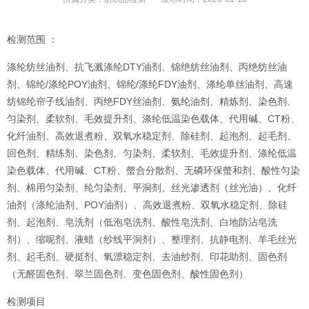
检测范围 ：
涤纶纺丝油剂、抗飞溅涤纶DTY油剂、锦绝纺丝油剂、丙绝纺丝油
剂、锦纶/涤纶POY油剂、锦纶/涤纶FDY油剂、涤纶单丝油剂、高速
纺锦纶帘子线油剂、丙绝FDY丝油剂、氨纶油剂、精炼剂、染色剂、
匀染剂、柔软剂、毛效提升剂、涤纶低温染色载体、代用碱、CT粉、
化纤油剂、高效退煮粉、双氧水稳定剂、除硅剂、起泡剂、起毛剂、
回色剂、精练剂、染色剂、匀染剂、柔软剂、毛效提升剂、涤纶低温
染色载体、代用碱、CT粉、螫合分散剂、无磷环保螫和剂、酸性匀染
剂、棉用匀染剂、纶匀染剂、平洞剂、丝光渗透剂（丝光油）、化纤
油剂（涤纶油剂、POY油剂）、高效退煮粉、双氧水稳定剂、除硅
剂、起泡剂、皂洗剂（低泡皂洗剂、酸性皂洗剂、白地防沾皂洗
剂）、缩呢剂、液蜡（纱线平洞剂）、整理剂、抗静电剂、羊毛丝光
剂、起毛剂、硬挺剂、氧漂稳定剂、去油纱剂、印花助剂、固色剂
（无醛固色剂、翠兰固色剂、变色固色剂、酸性固色剂）
检测项目